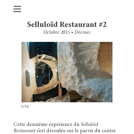
Skip
Primary Menu
to
content
Selluloïd Restaurant #2
Octobre 2015 • Décines
1/34
Cette deuxième expérience du
Selluloid
Restaurant
s’est déroulée sur le parvis du centre