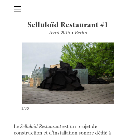
Skip
Primary Menu
to
content
Selluloïd Restaurant #1
Avril 2015 • Berlin
1/35
Le
Selluloid Restaurant
est un projet de
construction et d’installation sonore dédié à